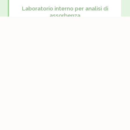
Laboratorio interno per analisi di
assorbenza
Le analisi di assorbenza interne rappresentano
un'opzione ecologica, sostenibile e di alta
qualità per l'igiene femminile.
Certificazione ISO9001
L'intera catena di produzione segue rigorosi
criteri di qualità e sicurezza, assicurando ai
consumatori la massima affidabilità e
conformità agli standard più elevati.