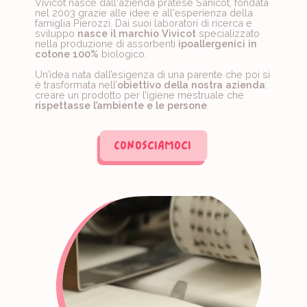
Vivicot nasce dall'azienda pratese Sanicot, fondata
nel 2003 grazie alle idee e all'esperienza della
famiglia Pierozzi. Dai suoi laboratori di ricerca e
sviluppo
nasce il marchio Vivicot
specializzato
nella produzione di assorbenti
ipoallergenici in
cotone 100%
biologico.
Un’idea nata dall’esigenza di una parente che poi si
è trasformata nell’
obiettivo della nostra azienda
:
creare un prodotto per l’igiene mestruale che
rispettasse l’ambiente e le persone
.
Conosciamoci